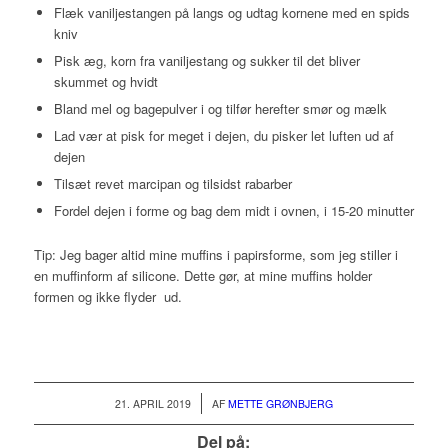
Flæk vaniljestangen på langs og udtag kornene med en spids
kniv
Pisk æg, korn fra vaniljestang og sukker til det bliver
skummet og hvidt
Bland mel og bagepulver i og tilfør herefter smør og mælk
Lad vær at pisk for meget i dejen, du pisker let luften ud af
dejen
Tilsæt revet marcipan og tilsidst rabarber
Fordel dejen i forme og bag dem midt i ovnen, i 15-20 minutter
Tip: Jeg bager altid mine muffins i papirsforme, som jeg stiller i
en muffinform af silicone. Dette gør, at mine muffins holder
formen og ikke flyder ud.
/
21. APRIL 2019
AF
METTE GRØNBJERG
Del på: