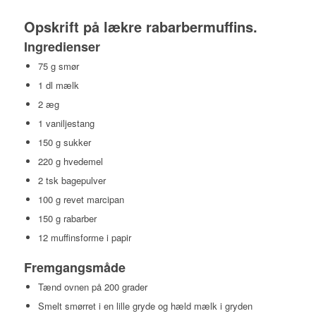
Opskrift på lækre rabarbermuffins.
Ingredienser
75 g smør
1 dl mælk
2 æg
1 vaniljestang
150 g sukker
220 g hvedemel
2 tsk bagepulver
100 g revet marcipan
150 g rabarber
12 muffinsforme i papir
Fremgangsmåde
Tænd ovnen på 200 grader
Smelt smørret i en lille gryde og hæld mælk i gryden