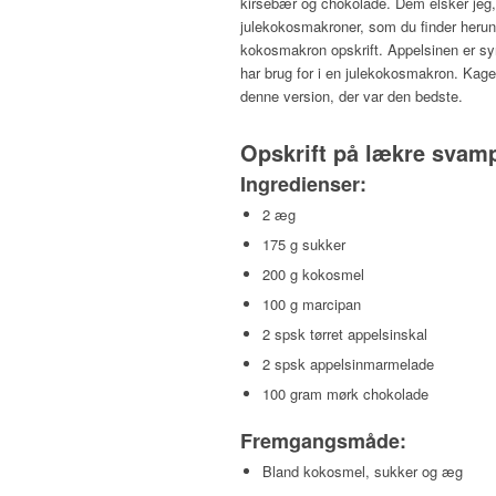
kirsebær og chokolade. Dem elsker jeg
julekokosmakroner, som du finder herunde
kokosmakron opskrift. Appelsinen er s
har brug for i en julekokosmakron. Kager
denne version, der var den bedste.
Opskrift på lækre svam
Ingredienser:
2 æg
175 g sukker
200 g kokosmel
100 g marcipan
2 spsk tørret appelsinskal
2 spsk appelsinmarmelade
100 gram mørk chokolade
Fremgangsmåde:
Bland kokosmel, sukker og æg