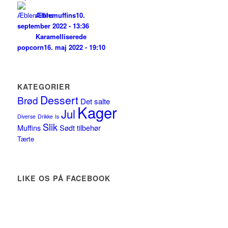
Æblemuffins
10.
september 2022 - 13:36
Karamelliserede
popcorn
16. maj 2022 - 19:10
KATEGORIER
Dessert
Brød
Det salte
Kager
Jul
Diverse
Drikke
Is
Slik
Muffins
Sødt tilbehør
Tærte
LIKE OS PÅ FACEBOOK