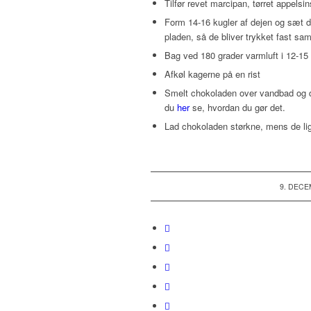
Tilfør revet marcipan, tørret appels
Form 14-16 kugler af dejen og sæt 
pladen, så de bliver trykket fast s
Bag ved 180 grader varmluft i 12-15
Afkøl kagerne på en rist
Smelt chokoladen over vandbad og d
du
her
se, hvordan du gør det.
Lad chokoladen størkne, mens de li
9. DECE