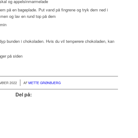
inskal og appelsinmarmelade
dem på en bageplade. Put vand på fingrene og tryk dem ned i
ammen og lav en rund top på dem
 min
yp bunden i chokoladen. Hvis du vil temperere chokoladen, kan
gger på siden
/
MBER 2022
AF
METTE GRØNBJERG
Del på: