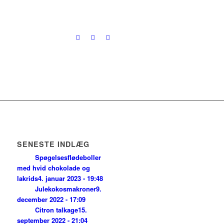
SENESTE INDLÆG
Spøgelsesflødeboller
med hvid chokolade og
lakrids
4. januar 2023 - 19:48
Julekokosmakroner
9.
december 2022 - 17:09
Citron talkage
15.
september 2022 - 21:04