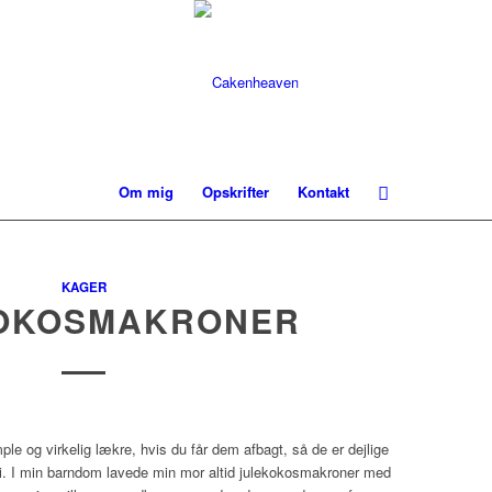
Om mig
Opskrifter
Kontakt
KAGER
OKOSMAKRONER
le og virkelig lækre, hvis du får dem afbagt, så de er dejlige
ni. I min barndom lavede min mor altid julekokosmakroner med