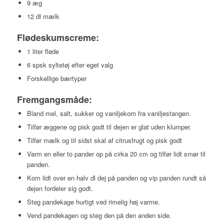
9 æg
12 dl mælk
Flødeskumscreme:
1 liter fløde
6 spsk syltetøj efter eget valg
Forskellige bærtyper
Fremgangsmåde:
Bland mel, salt, sukker og vaniljekorn fra vaniljestangen.
Tilfør æggene og pisk godt til dejen er glat uden klumper.
Tilfør mælk og til sidst skal af citrusfrugt og pisk godt
Varm en eller to pander op på cirka 20 cm og tilfør lidt smør til
panden.
Kom lidt over en halv dl dej på panden og vip panden rundt så
dejen fordeler sig godt.
Steg pandekage hurtigt ved rimelig høj varme.
Vend pandekagen og steg den på den anden side.