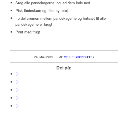
Steg alle pandekagerne og lad dem køle ned
Pisk flødeskum og tilfør syltetøj
Fordel cremen mellem pandekagerne og fortsæt til alle
pandekagerne er brugt
Pynt med frugt
/
26. MAJ 2019
AF
METTE GRØNBJERG
Del på: