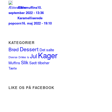
Æblemuffins
10.
september 2022 - 13:36
Karamelliserede
popcorn
16. maj 2022 - 19:10
KATEGORIER
Dessert
Brød
Det salte
Kager
Jul
Diverse
Drikke
Is
Slik
Muffins
Sødt tilbehør
Tærte
LIKE OS PÅ FACEBOOK