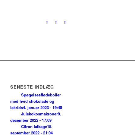
SENESTE INDLÆG
Spøgelsesflødeboller
med hvid chokolade og
lakrids
4. januar 2023 - 19:48
Julekokosmakroner
9.
december 2022 - 17:09
Citron talkage
15.
september 2022 - 21:04