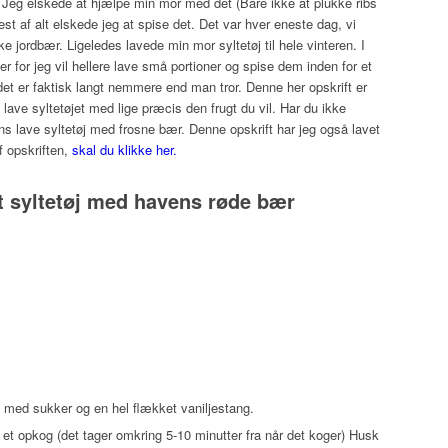
f. Jeg elskede at hjælpe min mor med det (Bare ikke at plukke ribs
 af alt elskede jeg at spise det. Det var hver eneste dag, vi
ke jordbær. Ligeledes lavede min mor syltetøj til hele vinteren. I
ner for jeg vil hellere lave små portioner og spise dem inden for et
, det er faktisk langt nemmere end man tror. Denne her opskrift er
ave syltetøjet med lige præcis den frugt du vil. Har du ikke
ens lave syltetøj med frosne bær. Denne opskrift har jeg også lavet
f opskriften,
skal du klikke her.
t syltetøj med havens røde bær
 med sukker og en hel flækket vaniljestang.
 et opkog (det tager omkring 5-10 minutter fra når det koger) Husk