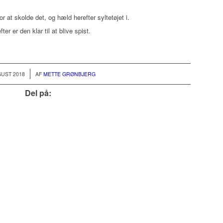
 at skolde det, og hæld herefter syltetøjet i.
er er den klar til at blive spist.
GUST 2018
AF
METTE GRØNBJERG
Del på: