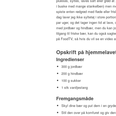
plukkes, syltes, laves saft eller grød a
i buske med mange stankelben) men mest
spiste enten rødgrød med fløde eller fris
dag laver jeg ikke syltetøj i store portio
par uger, og det tager ingen tid at lave
med jordbær og hindbær, men du kan jo l
tilgang til friske bær, kan du også sagt
på FoodTV, så hvis du vil se en video a
Opskrift på hjemmelave
Ingredienser
300 g jordbær
200 g hindbær
100 g sukker
1 stk vaniljestang
Fremgangsmåde
Skyl dine bær og put dem i en gryde
Stil den over på komfuret og giv den