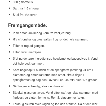
300 g flormelis
Saft fra 1,5 citroner
Skal fra 1/2 citron
Fremgangsmåde:
Pisk smør, sukker og korn fra vaniljestang.
Riv citronskal og pres saften i og rør det hele sammen.
Tilfør et æg ad gangen.
Tilfør revet marcipan.
Sigt nu de tørre ingredienser, hvedemel og bagepulver, i. Vend
det hele godt sammen.
Kom bagepapir i bunden af en springform (omkring 24 cm i
diameter) og smør kanterne med smør. Hæld dejen i
springformen og bag den i ovnen i ca. 45 min. ved 175 grader.
Når kagen er færdig, skal den køle af.
Så skal glasuren laves. Vend citronsaft og -skal sammen med
flødeost og sigtet flormelis. Rør til, glasuren er jævn.
Fordel glasuren over kagen og lad den størkne. Så er den klar