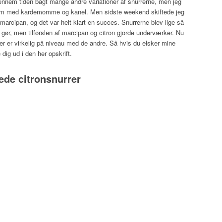
 gennem tiden bagt mange andre variationer af snurrerne, men jeg
dem med kardemomme og kanel. Men sidste weekend skiftede jeg
arcipan, og det var helt klart en succes. Snurrerne blev lige så
gør, men tilførslen af marcipan og citron gjorde underværker. Nu
rer er virkelig på niveau med de andre. Så hvis du elsker mine
g ud i den her opskrift.
ede citronsnurrer