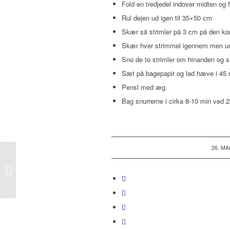
Fold en tredjedel indover midten og f
Rul dejen ud igen til 35×50 cm
Skær så strimler på 3 cm på den kor
Skær hver strimmel igennem men un
Sno de to strimler om hinanden og 
Sæt på bagepapir og lad hæve i 45 
Pensl med æg.
Bag snurrerne i cirka 8-10 min ved 2
/
26. MA
Donuts