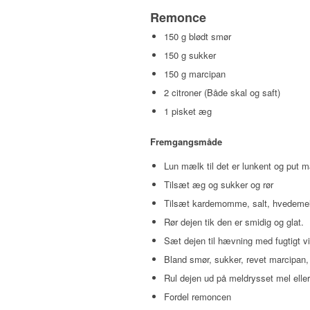
Remonce
150 g blødt smør
150 g sukker
150 g marcipan
2 citroner (Både skal og saft)
1 pisket æg
Fremgangsmåde
Lun mælk til det er lunkent og put 
Tilsæt æg og sukker og rør
Tilsæt kardemomme, salt, hvedemel o
Rør dejen tik den er smidig og glat.
Sæt dejen til hævning med fugtigt v
Bland smør, sukker, revet marcipan, 
Rul dejen ud på meldrysset mel eller
Fordel remoncen