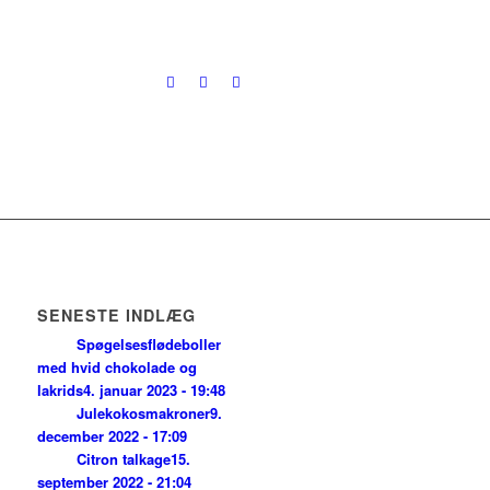
SENESTE INDLÆG
Spøgelsesflødeboller
med hvid chokolade og
lakrids
4. januar 2023 - 19:48
Julekokosmakroner
9.
december 2022 - 17:09
Citron talkage
15.
september 2022 - 21:04