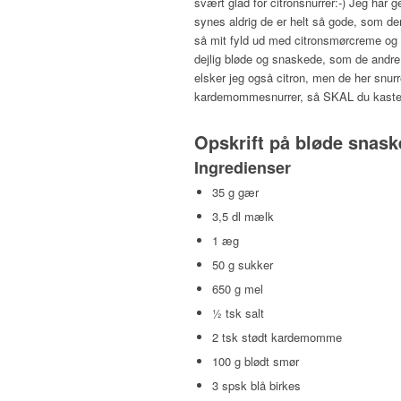
svært glad for citronsnurrer:-) Jeg har
synes aldrig de er helt så gode, som 
så mit fyld ud med citronsmørcreme og m
dejlig bløde og snaskede, som de andre 
elsker jeg også citron, men de her snur
kardemommesnurrer, så SKAL du kaste di
Opskrift på bløde snask
Ingredienser
35 g gær
3,5 dl mælk
1 æg
50 g sukker
650 g mel
½ tsk salt
2 tsk stødt kardemomme
100 g blødt smør
3 spsk blå birkes