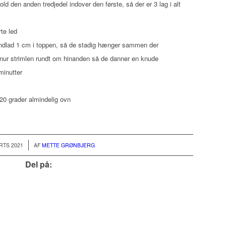
old den anden tredjedel indover den første, så der er 3 lag i alt
te led
dlad 1 cm i toppen, så de stadig hænger sammen der
snur strimlen rundt om hinanden så de danner en knude
minutter
20 grader almindelig ovn
RTS 2021
AF
METTE GRØNBJERG
Del på: