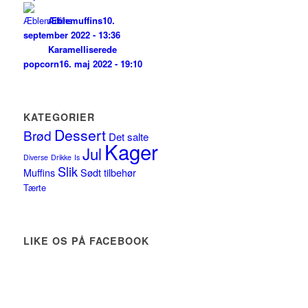
Æblemuffins
10.
september 2022 - 13:36
Karamelliserede
popcorn
16. maj 2022 - 19:10
KATEGORIER
Dessert
Brød
Det salte
Kager
Jul
Diverse
Drikke
Is
Slik
Muffins
Sødt tilbehør
Tærte
LIKE OS PÅ FACEBOOK