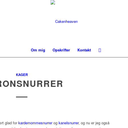
Om mig
Opskrifter
Kontakt
KAGER
RONSNURRER
rt glad for
kardemommesnurrer
og
kanelsnurrer
, og nu er jeg også