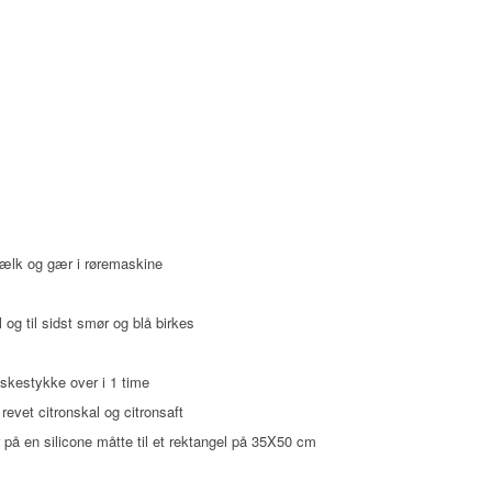
mælk og gær i røremaskine
g til sidst smør og blå birkes
iskestykke over i 1 time
revet citronskal og citronsaft
 på en silicone måtte til et rektangel på 35X50 cm