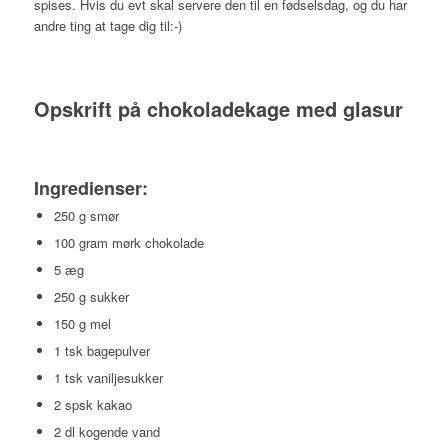
spises. Hvis du evt skal servere den til en fødselsdag, og du har
andre ting at tage dig til:-)
Opskrift på chokoladekage med glasur
Ingredienser:
250 g smør
100 gram mørk chokolade
5 æg
250 g sukker
150 g mel
1 tsk bagepulver
1 tsk vaniljesukker
2 spsk kakao
2 dl kogende vand