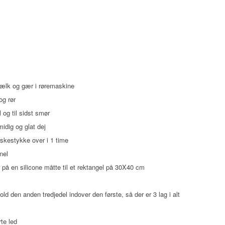
mælk og gær i røremaskine
og rør
og til sidst smør
midig og glat dej
iskestykke over i 1 time
nel
 på en silicone måtte til et rektangel på 30X40 cm
old den anden tredjedel indover den første, så der er 3 lag i alt
te led