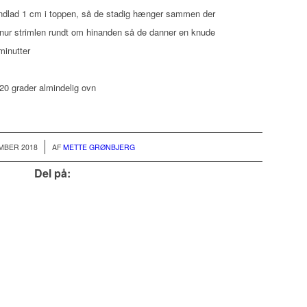
dlad 1 cm i toppen, så de stadig hænger sammen der
snur strimlen rundt om hinanden så de danner en knude
minutter
20 grader almindelig ovn
/
MBER 2018
AF
METTE GRØNBJERG
Del på: