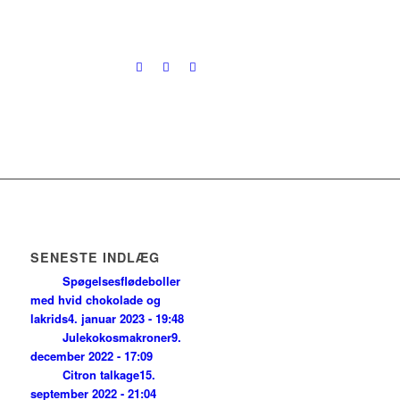
SENESTE INDLÆG
Spøgelsesflødeboller
med hvid chokolade og
lakrids
4. januar 2023 - 19:48
Julekokosmakroner
9.
december 2022 - 17:09
Citron talkage
15.
september 2022 - 21:04