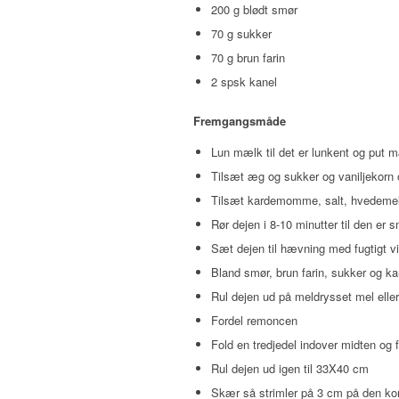
200 g blødt smør
70 g sukker
70 g brun farin
2 spsk kanel
Fremgangsmåde
Lun mælk til det er lunkent og put 
Tilsæt æg og sukker og vaniljekorn 
Tilsæt kardemomme, salt, hvedemel 
Rør dejen i 8-10 minutter til den er s
Sæt dejen til hævning med fugtigt v
Bland smør, brun farin, sukker og ka
Rul dejen ud på meldrysset mel eller
Fordel remoncen
Fold en tredjedel indover midten og f
Rul dejen ud igen til 33X40 cm
Skær så strimler på 3 cm på den kor