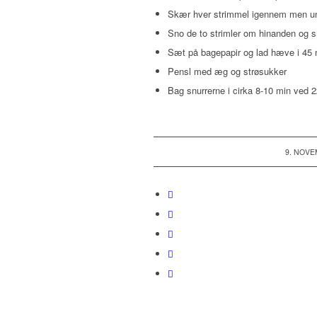
Skær hver strimmel igennem men un
Sno de to strimler om hinanden og 
Sæt på bagepapir og lad hæve i 45 
Pensl med æg og strøsukker
Bag snurrerne i cirka 8-10 min ved 2
9. NOVE