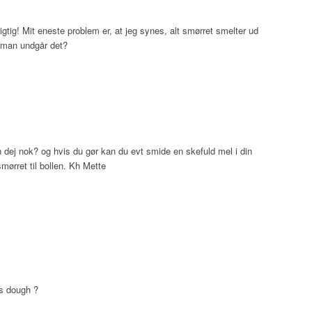
igtig! Mit eneste problem er, at jeg synes, alt smørret smelter ud
n man undgår det?
n dej nok? og hvis du gør kan du evt smide en skefuld mel i din
mørret til bollen. Kh Mette
s dough ?