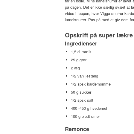
får en bolle. Mine kanelsnurrer er lavet
på dagen. Det er ikke særlig svært at la
video i toppen, hvor Vigga snurrer ka
kanelsnurrer. Pas på med at giv dem for 
Opskrift på super lækre
Ingredienser
1,5 dl mælk
25 g gær
2 æg
1/2 vaniljestang
1/2 spsk kardemomme
50 g sukker
1/2 spsk salt
400 -450 g hvedemel
100 g blødt smør
Remonce