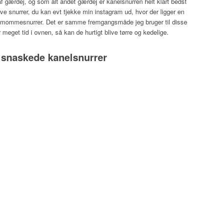
 af gærdej, og som alt andet gærdej er kanelsnurren helt klart bedst
ve snurrer, du kan evt tjekke min instagram ud, hvor der ligger en
rdemommesnurrer. Det er samme fremgangsmåde jeg bruger til disse
meget tid i ovnen, så kan de hurtigt blive tørre og kedelige.
 snaskede kanelsnurrer