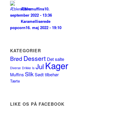
Æblemuffins
10.
september 2022 - 13:36
Karamelliserede
popcorn
16. maj 2022 - 19:10
KATEGORIER
Dessert
Brød
Det salte
Kager
Jul
Diverse
Drikke
Is
Slik
Muffins
Sødt tilbehør
Tærte
LIKE OS PÅ FACEBOOK