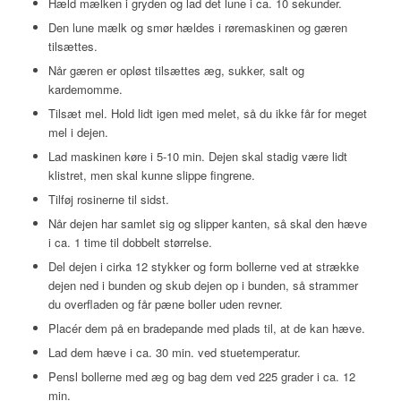
Hæld mælken i gryden og lad det lune i ca. 10 sekunder.
Den lune mælk og smør hældes i røremaskinen og gæren
tilsættes.
Når gæren er opløst tilsættes æg, sukker, salt og
kardemomme.
Tilsæt mel. Hold lidt igen med melet, så du ikke får for meget
mel i dejen.
Lad maskinen køre i 5-10 min. Dejen skal stadig være lidt
klistret, men skal kunne slippe fingrene.
Tilføj rosinerne til sidst.
Når dejen har samlet sig og slipper kanten, så skal den hæve
i ca. 1 time til dobbelt størrelse.
Del dejen i cirka 12 stykker og form bollerne ved at strække
dejen ned i bunden og skub dejen op i bunden, så strammer
du overfladen og får pæne boller uden revner.
Placér dem på en bradepande med plads til, at de kan hæve.
Lad dem hæve i ca. 30 min. ved stuetemperatur.
Pensl bollerne med æg og bag dem ved 225 grader i ca. 12
min.