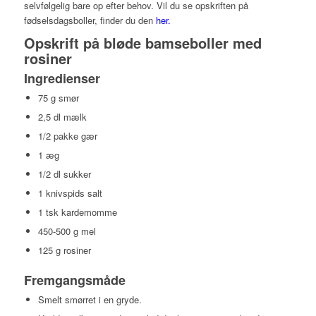
selvfølgelig bare op efter behov. Vil du se opskriften på
fødselsdagsboller, finder du den
her.
Opskrift på bløde bamseboller med
rosiner
Ingredienser
75 g smør
2,5 dl mælk
1/2 pakke gær
1 æg
1/2 dl sukker
1 knivspids salt
1 tsk kardemomme
450-500 g mel
125 g rosiner
Fremgangsmåde
Smelt smørret i en gryde.