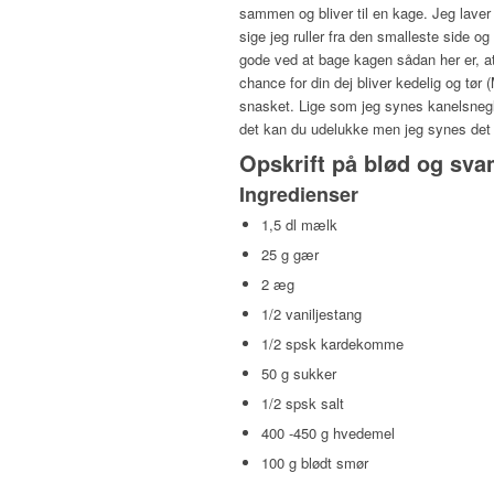
sammen og bliver til en kage. Jeg laver 
sige jeg ruller fra den smalleste side o
gode ved at bage kagen sådan her er, at
chance for din dej bliver kedelig og tø
snasket. Lige som jeg synes kanelsnegl
det kan du udelukke men jeg synes det
Opskrift på blød og sv
Ingredienser
1,5 dl mælk
25 g gær
2 æg
1/2 vaniljestang
1/2 spsk kardekomme
50 g sukker
1/2 spsk salt
400 -450 g hvedemel
100 g blødt smør