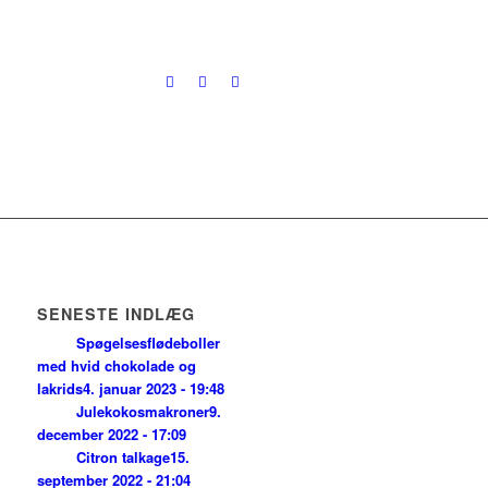
SENESTE INDLÆG
Spøgelsesflødeboller
med hvid chokolade og
lakrids
4. januar 2023 - 19:48
Julekokosmakroner
9.
december 2022 - 17:09
Citron talkage
15.
september 2022 - 21:04