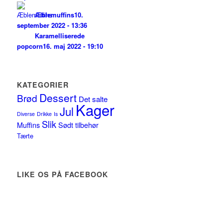
Æblemuffins
10.
september 2022 - 13:36
Karamelliserede
popcorn
16. maj 2022 - 19:10
KATEGORIER
Dessert
Brød
Det salte
Kager
Jul
Diverse
Drikke
Is
Slik
Muffins
Sødt tilbehør
Tærte
LIKE OS PÅ FACEBOOK