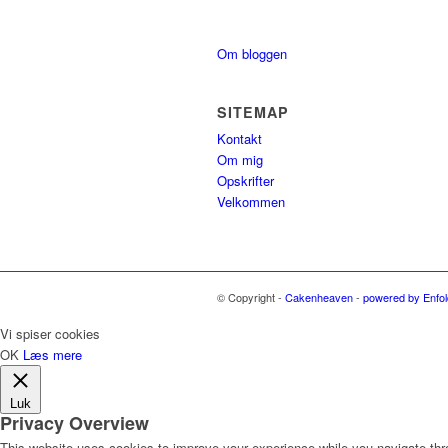
Om bloggen
SITEMAP
Kontakt
Om mig
Opskrifter
Velkommen
© Copyright -
Cakenheaven
-
powered by Enfo
Vi spiser cookies
OK
Læs mere
Luk
Privacy Overview
This website uses cookies to improve your experience while you navigate thro