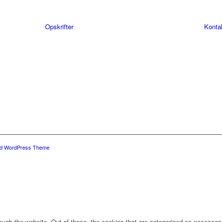
Opskrifter
Konta
ld WordPress Theme
ugh the website. Out of these, the cookies that are categorized as necessary 