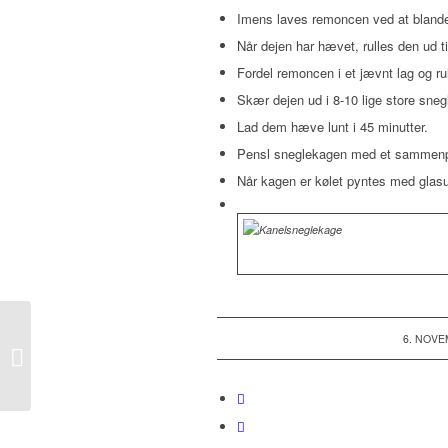
Imens laves remoncen ved at blande
Når dejen har hævet, rulles den ud t
Fordel remoncen i et jævnt lag og ru
Skær dejen ud i 8-10 lige store sne
Lad dem hæve lunt i 45 minutter.
Pensl sneglekagen med et sammenpis
Når kagen er kølet pyntes med glasu
6. NOVE
Amerikansk
Cheesecake