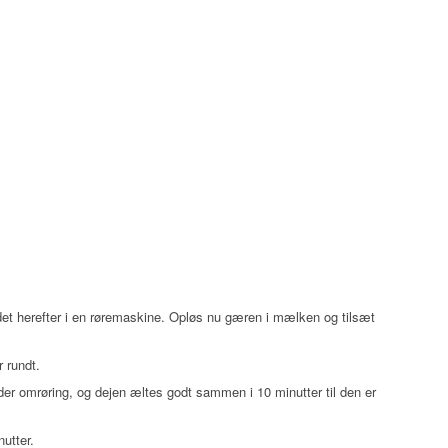
et herefter i en røremaskine. Opløs nu gæren i mælken og tilsæt
r rundt.
der omrøring, og dejen æltes godt sammen i 10 minutter til den er
utter.