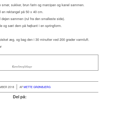
 smør, sukker, brun farin og marcipan og kanel sammen.
il en rektangel på 50 x 40 cm.
l dejen sammen (rul fra den smalleste side).
gle og sæt dem på højkant i en springform.
ket æg, og bag den i 30 minutter ved 200 grader varmluft.
r
Kanelsneglekage
/
MBER 2018
AF
METTE GRØNBJERG
Del på: