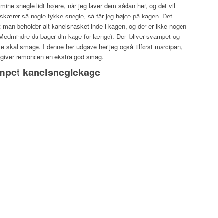
mine snegle lidt højere, når jeg laver dem sådan her, og det vil
g skærer så nogle tykke snegle, så får jeg højde på kagen. Det
 man beholder alt kanelsnasket inde i kagen, og der er ikke nogen
r (Medmindre du bager din kage for længe). Den bliver svampet og
e skal smage. I denne her udgave her jeg også tilførst marcipan,
 giver remoncen en ekstra god smag.
ampet kanelsneglekage