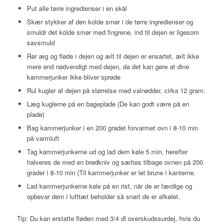
Put alle tørre ingredienser i en skål
Skær stykker af den kolde smør i de tørre ingredienser og
smuldr det kolde smør med fingrene, ind til dejen er ligesom
savsmuld
Rør æg og fløde i dejen og ælt til dejen er ensartet, ælt ikke
mere end nødvendigt med dejen, da det kan gøre at dine
kammerjunker ikke bliver sprøde
Rul kugler af dejen på størrelse med valnødder, cirka 12 gram.
Læg kuglerne på en bageplade (De kan godt være på en
plade)
Bag kammerjunker i en 200 gradet forvarmet ovn i 8-10 min
på varmluft
Tag kammerjunkerne ud og lad dem køle 5 min, herefter
halveres de med en brødkniv og sættes tilbage ovnen på 200
grader i 8-10 min (Til kammerjunker er let brune i kanterne.
Lad kammerjunkerne køle på en rist, når de er færdige og
opbevar dem i lufttæt beholder så snart de er afkølet.
Tip: Du kan erstatte fløden med 3/4 dl overskudssurdej, hvis du