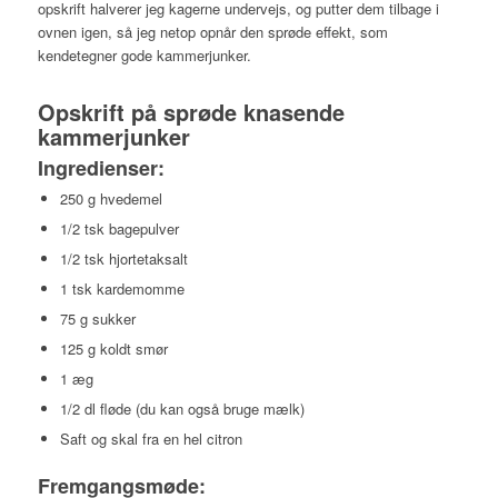
opskrift halverer jeg kagerne undervejs, og putter dem tilbage i
ovnen igen, så jeg netop opnår den sprøde effekt, som
kendetegner gode kammerjunker.
Opskrift på sprøde knasende
kammerjunker
Ingredienser:
250 g hvedemel
1/2 tsk bagepulver
1/2 tsk hjortetaksalt
1 tsk kardemomme
75 g sukker
125 g koldt smør
1 æg
1/2 dl fløde (du kan også bruge mælk)
Saft og skal fra en hel citron
Fremgangsmøde: