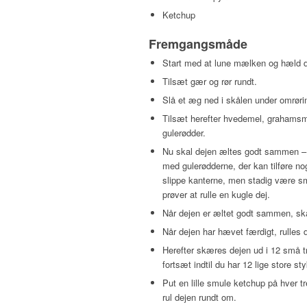
Ketchup
Fremgangsmåde
Start med at lune mælken og hæld de
Tilsæt gær og rør rundt.
Slå et æg ned i skålen under omrøri
Tilsæt herefter hvedemel, grahamsmel
gulerødder.
Nu skal dejen æltes godt sammen – t
med gulerødderne, der kan tilføre n
slippe kanterne, men stadig være smid
prøver at rulle en kugle dej.
Når dejen er æltet godt sammen, ska
Når dejen har hævet færdigt, rulles 
Herefter skæres dejen ud i 12 små tre
fortsæt indtil du har 12 lige store sty
Put en lille smule ketchup på hver t
rul dejen rundt om.