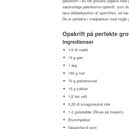
pølsehorn i en lidt grovere udgave med
sædvanlige pølsehorns-opskrift, som du
lave dobbeltportion af opskriften, så ha
De er perfekte i madpakken med nogle 
Opskrift på perfekte gr
Ingredienser
1/2 dl mælk
15 g gær
1 æg
150 g mel
70 g grahamsmel
15 g sukker
1/2 tsk salt
0,25 dl smagsneutral olie
1-2 gulerødder (Rives på rivejern)
Brunchpølser
Sesamfrø til pynt