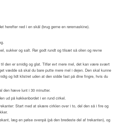
t herefter ned i en skål (brug gerne en røremaskine).
ng.
, sukker og salt. Rør godt rundt og tilsæt så olien og revne
il den er smidig og glat. Tilfør evt mere mel, det kan være svært
oget vædde så skal du bare putte mere mel i dejen. Den skal kunne
ig og lidt klistret uden at den sidde fast på dine fingre, hvis du
l den hæve lunt i 30 minutter.
den ud på køkkenbordet i en rund cirkel.
kanter: Start med at skære cirklen over i to, del den så i fire og
kker.
rekant, læg en pølse ovenpå (på den bredeste del af trekanten), og