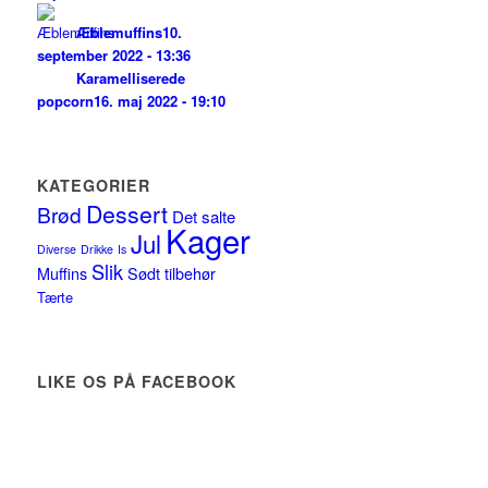
Æblemuffins
10.
september 2022 - 13:36
Karamelliserede
popcorn
16. maj 2022 - 19:10
KATEGORIER
Dessert
Brød
Det salte
Kager
Jul
Diverse
Drikke
Is
Slik
Muffins
Sødt tilbehør
Tærte
LIKE OS PÅ FACEBOOK