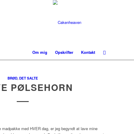
Om mig
Opskrifter
Kontakt
BRØD
,
DET SALTE
E PØLSEHORN
ave madpakke med HVER dag, er jeg begyndt at lave mine