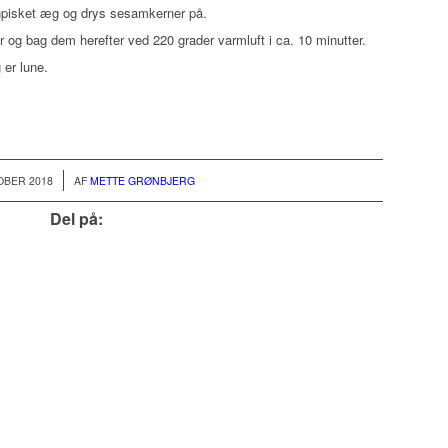
pisket æg og drys sesamkerner på.
 og bag dem herefter ved 220 grader varmluft i ca. 10 minutter.
er lune.
/
OBER 2018
AF
METTE GRØNBJERG
Del på: