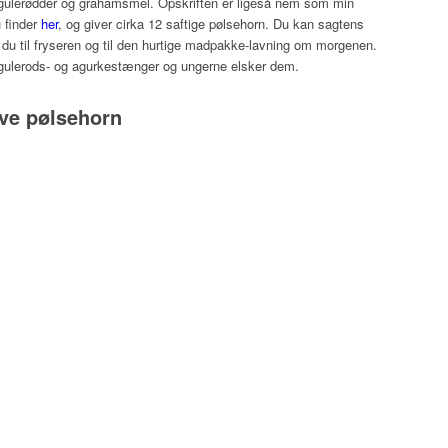
 gulerødder og grahamsmel. Opskriften er ligeså nem som min
 finder
her
, og giver cirka 12 saftige pølsehorn. Du kan sagtens
r du til fryseren og til den hurtige madpakke-lavning om morgenen.
gulerods- og agurkestænger og ungerne elsker dem.
ove pølsehorn