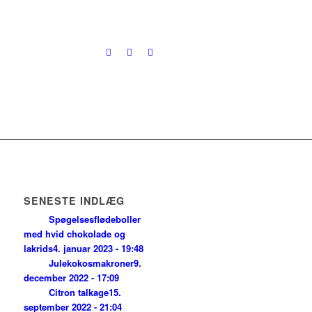
SENESTE INDLÆG
Spøgelsesflødeboller
med hvid chokolade og
lakrids
4. januar 2023 - 19:48
Julekokosmakroner
9.
december 2022 - 17:09
Citron talkage
15.
september 2022 - 21:04