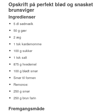
Opskrift på perfekt blød og snasket
brunsviger
Ingredienser
5 dl sødmælk
50 g gær
2 æg
1 tsk kardemomme
100 g sukker
1 tsk salt
875 g hvedemel
100 g blødt smør
Smør til formen
Remonce:
250 g smør
250 g brun farin
Fremgangsmåde