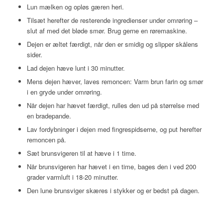
Lun mælken og opløs gæren heri.
Tilsæt herefter de resterende ingredienser under omrøring –
slut af med det bløde smør. Brug gerne en røremaskine.
Dejen er æltet færdigt, når den er smidig og slipper skålens
sider.
Lad dejen hæve lunt i 30 minutter.
Mens dejen hæver, laves remoncen: Varm brun farin og smør
i en gryde under omrøring.
Når dejen har hævet færdigt, rulles den ud på størrelse med
en bradepande.
Lav fordybninger i dejen med fingrespidserne, og put herefter
remoncen på.
Sæt brunsvigeren til at hæve i 1 time.
Når brunsvigeren har hævet i en time, bages den i ved 200
grader varmluft i 18-20 minutter.
Den lune brunsviger skæres i stykker og er bedst på dagen.