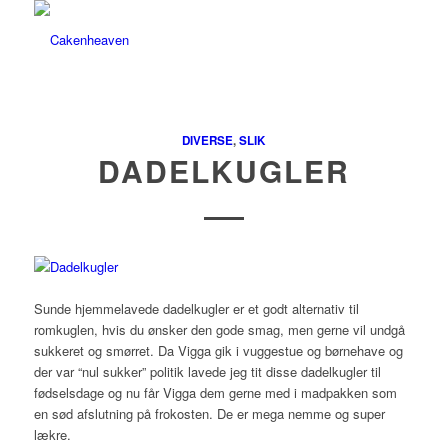
DIVERSE
,
SLIK
DADELKUGLER
Sunde hjemmelavede dadelkugler er et godt alternativ til
romkuglen, hvis du ønsker den gode smag, men gerne vil undgå
sukkeret og smørret. Da Vigga gik i vuggestue og børnehave og
der var “nul sukker” politik lavede jeg tit disse dadelkugler til
fødselsdage og nu får Vigga dem gerne med i madpakken som
en sød afslutning på frokosten. De er mega nemme og super
lækre.