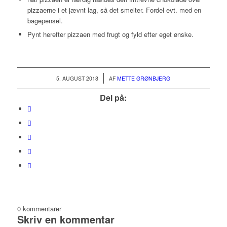
pizzaerne i et jævnt lag, så det smelter. Fordel evt. med en
bagepensel.
Pynt herefter pizzaen med frugt og fyld efter eget ønske.
/
5. AUGUST 2018
AF
METTE GRØNBJERG
Del på:
0
kommentarer
Skriv en kommentar