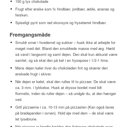
150 g lys chokolade
Frugt efter ønske som fx hindbær, jordbær, æble, ananas og
fersken.
Spiseligt pynt som rød skovsyre og frysetørret hindbær.
Fremgangsmåde
Smuldr smør i hvedemel og sukker – husk ikke at arbejde for
meget med det. Bland den smuldrede masse med æg. Hæld
så vand i langsomt og saml dejen. Den skal kun akkurat være
samlet, og så skal den på køl i en frysepose i 1/2-1 time.
Mens dejen køler river du chokoladen fint og skærer den
ønskede frugt i skiver.
Når dejen er kølet, skal den rulles til to pizzaer. De skal være
ca. 3 mm. i tykkelse. Husk at drysse bordet med lidt
flormelis, inden du ruller dejen – så undgår du, at den hænger
ved.
Grill pizzaerne i ca. 10-13 min på pizzasten (Kan også laves
på bradepanden i ovnen). Hold øje med dem – de skal være
let lysebrune.
Når pizzaen er færdig hældes den fintrevne chokolade over