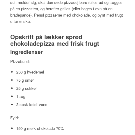
sult melder sig, skal den søde pizzadej bare rulles ud og lægges
på en pizzasten, og herefter grilles (eller bages i ovn på en
bradepande). Pensl pizzaerne med chokolade, og pynt med frugt
efter ønske.
Opskrift på lækker sprød
chokoladepizza med frisk frugt
Ingredienser
Pizzabund:
250 g hvedemel
75 g smør
25 g sukker
1 æg
3 spsk koldt vand
Fyld:
150 g mørk chokolade 70%