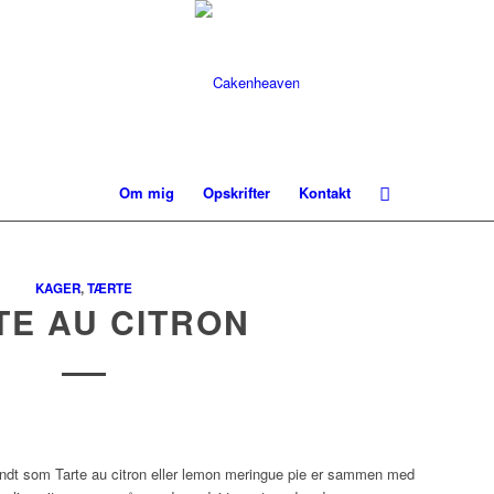
Om mig
Opskrifter
Kontakt
KAGER
,
TÆRTE
TE AU CITRON
ndt som Tarte au citron eller lemon meringue pie er sammen med