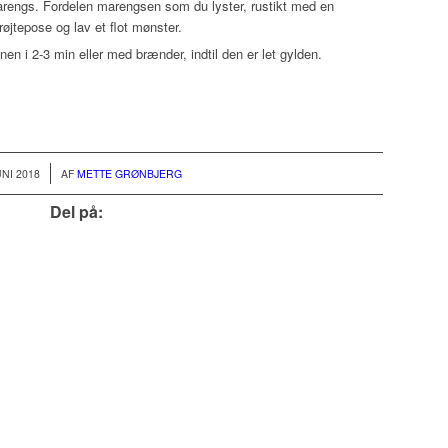
 marengs. Fordelen marengsen som du lyster, rustikt med en
øjtepose og lav et flot mønster.
n i 2-3 min eller med brænder, indtil den er let gylden.
UNI 2018
AF
METTE GRØNBJERG
Del på: