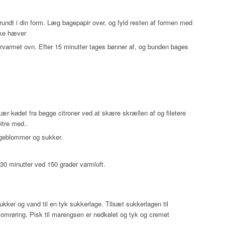
rundt i din form. Læg bagepapir over, og fyld resten af formen med
ikke hæver
orvarmet ovn. Efter 15 minutter tages bønner af, og bunden bages
kær kødet fra begge citroner ved at skære skrællen af og filetere
bitre med..
ggeblommer og sukker.
30 minutter ved 150 grader varmluft.
kker og vand til en tyk sukkerlage. Tilsæt sukkerlagen til
 omrøring. Pisk til marengsen er nedkølet og tyk og cremet