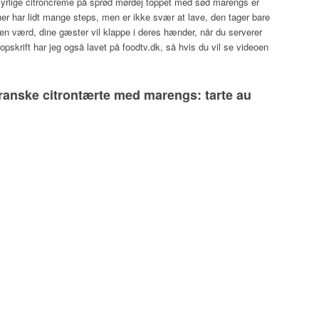
yrlige citroncreme på sprød mørdej toppet med sød marengs er
er har lidt mange steps, men er ikke svær at lave, den tager bare
agen værd, dine gæster vil klappe i deres hænder, når du serverer
pskrift har jeg også lavet på foodtv.dk, så hvis du vil se videoen
franske citrontærte med marengs: tarte au