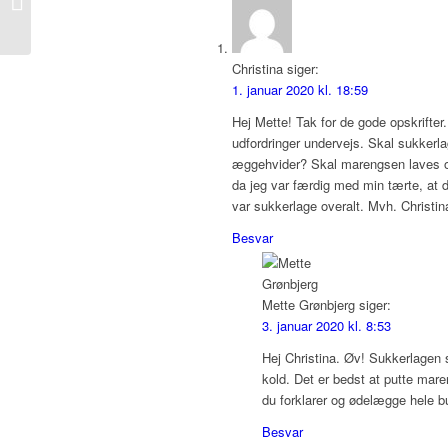
talkage
Christina
siger:
1. januar 2020 kl. 18:59
Hej Mette! Tak for de gode opskrifter.
udfordringer undervejs. Skal sukkerla
æggehvider? Skal marengsen laves og
da jeg var færdig med min tærte, at d
var sukkerlage overalt. Mvh. Christin
Besvar
Mette Grønbjerg
siger:
3. januar 2020 kl. 8:53
Hej Christina. Øv! Sukkerlagen s
kold. Det er bedst at putte mar
du forklarer og ødelægge hele b
Besvar