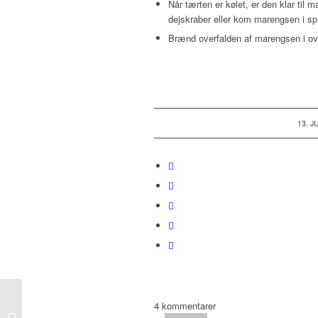
Når tærten er kølet, er den klar til
dejskraber eller kom marengsen i spr
Brænd overfalden af marengsen i ovne
/
13. J
4
kommentarer
Chokolade brownie