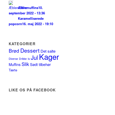
Æblemuffins
10.
september 2022 - 13:36
Karamelliserede
popcorn
16. maj 2022 - 19:10
KATEGORIER
Dessert
Brød
Det salte
Kager
Jul
Diverse
Drikke
Is
Slik
Muffins
Sødt tilbehør
Tærte
LIKE OS PÅ FACEBOOK