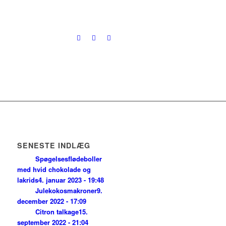
SENESTE INDLÆG
Spøgelsesflødeboller
med hvid chokolade og
lakrids
4. januar 2023 - 19:48
Julekokosmakroner
9.
december 2022 - 17:09
Citron talkage
15.
september 2022 - 21:04