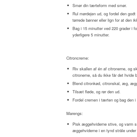
Smør din tærteform med smør.
Rul mørdejen ud, og fordel den godt 
tørrede bønner eller lign for at den 
Bag i 15 minutter ved 220 grader i f
yderligere 5 minutter.
Citroncreme:
Riv skallen af én af citronerne, og s
citronerne, så du ikke får det hvide 
Blend citronkød, citronskal, æg, æ
Tilsæt fløde, og rør den ud.
Fordel cremen i tærten og bag den i 
Marengs:
Pisk æggehviderne stive, og varm su
æggehviderne i en tynd stråle under