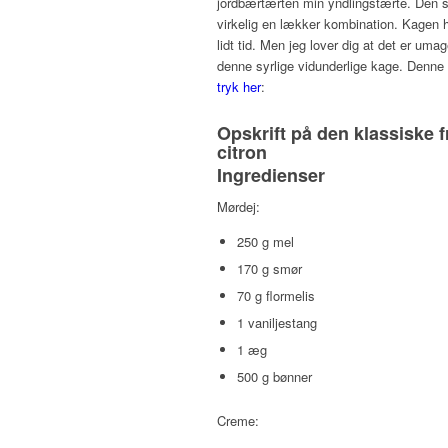
jordbærtærten min yndlingstærte. Den s
virkelig en lækker kombination. Kagen h
lidt tid. Men jeg lover dig at det er um
denne syrlige vidunderlige kage. Denne o
tryk her
:
Opskrift på den klassiske 
citron
Ingredienser
Mørdej:
250 g mel
170 g smør
70 g flormelis
1 vaniljestang
1 æg
500 g bønner
Creme: