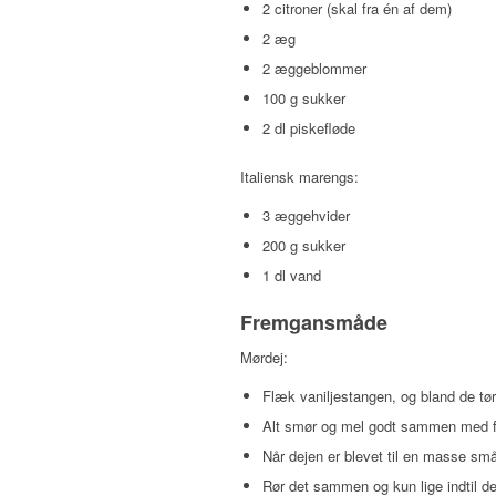
2 citroner (skal fra én af dem)
2 æg
2 æggeblommer
100 g sukker
2 dl piskefløde
Italiensk marengs:
3 æggehvider
200 g sukker
1 dl vand
Fremgansmåde
Mørdej:
Flæk vaniljestangen, og bland de tør
Alt smør og mel godt sammen med f
Når dejen er blevet til en masse sm
Rør det sammen og kun lige indtil de