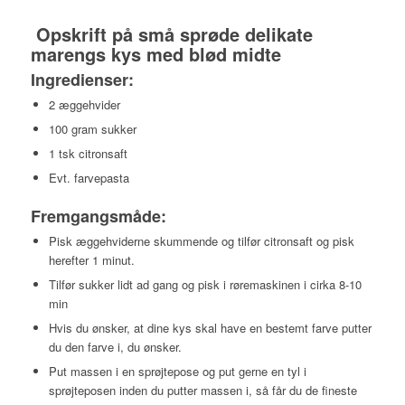
Opskrift på små sprøde delikate
marengs kys med blød midte
Ingredienser:
2 æggehvider
100 gram sukker
1 tsk citronsaft
Evt. farvepasta
Fremgangsmåde:
Pisk æggehviderne skummende og tilfør citronsaft og pisk
herefter 1 minut.
Tilfør sukker lidt ad gang og pisk i røremaskinen i cirka 8-10
min
Hvis du ønsker, at dine kys skal have en bestemt farve putter
du den farve i, du ønsker.
Put massen i en sprøjtepose og put gerne en tyl i
sprøjteposen inden du putter massen i, så får du de fineste