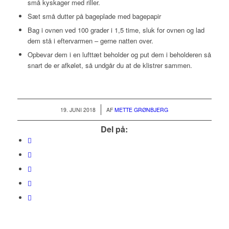
små kyskager med riller.
Sæt små dutter på bageplade med bagepapir
Bag i ovnen ved 100 grader i 1,5 time, sluk for ovnen og lad
dem stå i eftervarmen – gerne natten over.
Opbevar dem i en lufttæt beholder og put dem i beholderen så
snart de er afkølet, så undgår du at de klistrer sammen.
/
19. JUNI 2018
AF
METTE GRØNBJERG
Del på: