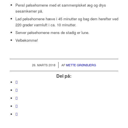
Pensl pølsehornene med et sammenpisket æg og drys
sesamkerner på.
Lad pølsehornene hæve i 45 minutter og bag dem herefter ved
220 grader varmluft i ca. 10 minutter.
Server pølsehornene mens de stadig er lune.
Velbekomme!
/
26. MARTS 2018
AF
METTE GRØNBJERG
Del på: