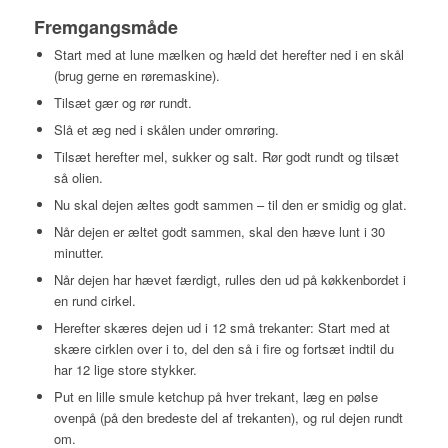
Fremgangsmåde
Start med at lune mælken og hæld det herefter ned i en skål
(brug gerne en røremaskine).
Tilsæt gær og rør rundt.
Slå et æg ned i skålen under omrøring.
Tilsæt herefter mel, sukker og salt. Rør godt rundt og tilsæt
så olien.
Nu skal dejen æltes godt sammen – til den er smidig og glat.
Når dejen er æltet godt sammen, skal den hæve lunt i 30
minutter.
Når dejen har hævet færdigt, rulles den ud på køkkenbordet i
en rund cirkel.
Herefter skæres dejen ud i 12 små trekanter: Start med at
skære cirklen over i to, del den så i fire og fortsæt indtil du
har 12 lige store stykker.
Put en lille smule ketchup på hver trekant, læg en pølse
ovenpå (på den bredeste del af trekanten), og rul dejen rundt
om.