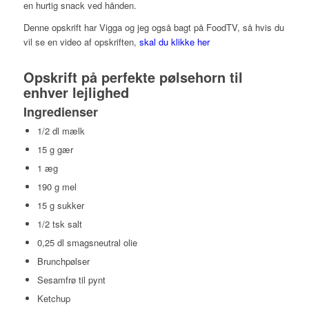
en hurtig snack ved hånden.
Denne opskrift har Vigga og jeg også bagt på FoodTV, så hvis du
vil se en video af opskriften,
skal du klikke her
Opskrift på perfekte pølsehorn til
enhver lejlighed
Ingredienser
1/2 dl mælk
15 g gær
1 æg
190 g mel
15 g sukker
1/2 tsk salt
0,25 dl smagsneutral olie
Brunchpølser
Sesamfrø til pynt
Ketchup