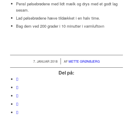
Pensl pølsebrødene med lidt mælk og drys med et godt lag
sesam.
Lad pølsebrødene hæve tildækket i en halv time.
Bag dem ved 200 grader i 10 minutter i varmluftovn
/
7. JANUAR 2018
AF
METTE GRØNBJERG
Del på: