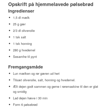
Opskrift på hjemmelavede pølsebrød
Ingredienser
1,5 dl mælk
25 g gær
2/3 dl olivenolie
1 tsk salt
1 tsk honning
280 g hvedemel
Sesamfrø til pynt
Fremgangsmåde
Lun mælken og rør gæren ud heri
Tilsæt olivenolie, salt, honning og hvedemel.
Ælt dejen godt sammen og gerne i røremaskine til den er glat
og smidig
Lad dejen hæve i 30 min
Form 6 pølsebrød