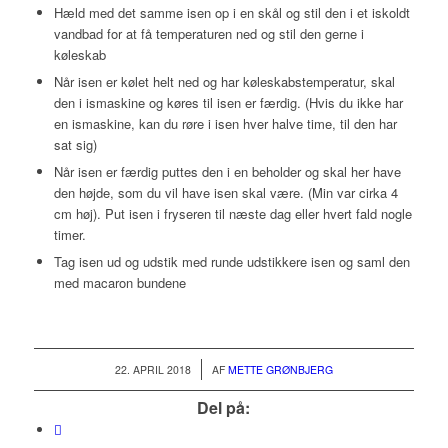
Hæld med det samme isen op i en skål og stil den i et iskoldt
vandbad for at få temperaturen ned og stil den gerne i
køleskab
Når isen er kølet helt ned og har køleskabstemperatur, skal
den i ismaskine og køres til isen er færdig. (Hvis du ikke har
en ismaskine, kan du røre i isen hver halve time, til den har
sat sig)
Når isen er færdig puttes den i en beholder og skal her have
den højde, som du vil have isen skal være. (Min var cirka 4
cm høj). Put isen i fryseren til næste dag eller hvert fald nogle
timer.
Tag isen ud og udstik med runde udstikkere isen og saml den
med macaron bundene
/
22. APRIL 2018
AF
METTE GRØNBJERG
Del på: