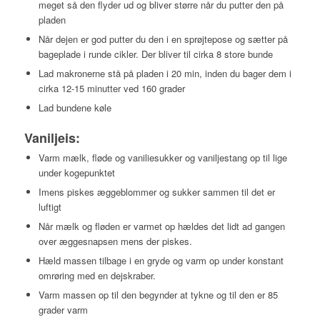
meget så den flyder ud og bliver større når du putter den på
pladen
Når dejen er god putter du den i en sprøjtepose og sætter på
bageplade i runde cikler. Der bliver til cirka 8 store bunde
Lad makronerne stå på pladen i 20 min, inden du bager dem i
cirka 12-15 minutter ved 160 grader
Lad bundene køle
Vaniljeis:
Varm mælk, fløde og vaniliesukker og vaniljestang op til lige
under kogepunktet
Imens piskes æggeblommer og sukker sammen til det er
luftigt
Når mælk og fløden er varmet op hældes det lidt ad gangen
over æggesnapsen mens der piskes.
Hæld massen tilbage i en gryde og varm op under konstant
omrøring med en dejskraber.
Varm massen op til den begynder at tykne og til den er 85
grader varm