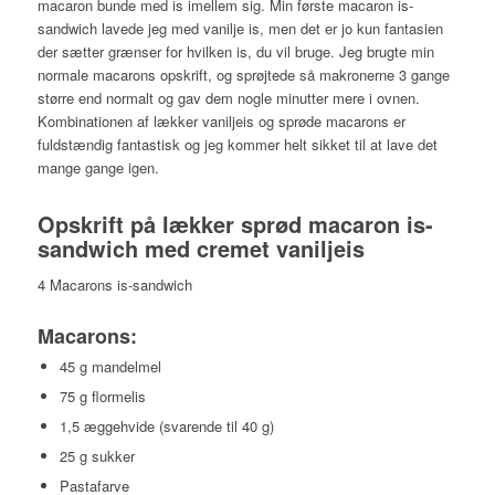
macaron bunde med is imellem sig. Min første macaron is-
sandwich lavede jeg med vanilje is, men det er jo kun fantasien
der sætter grænser for hvilken is, du vil bruge. Jeg brugte min
normale macarons opskrift, og sprøjtede så makronerne 3 gange
større end normalt og gav dem nogle minutter mere i ovnen.
Kombinationen af lækker vaniljeis og sprøde macarons er
fuldstændig fantastisk og jeg kommer helt sikket til at lave det
mange gange igen.
Opskrift på lækker sprød macaron is-
sandwich med cremet vaniljeis
4 Macarons is-sandwich
Macarons:
45 g mandelmel
75 g flormelis
1,5 æggehvide (svarende til 40 g)
25 g sukker
Pastafarve