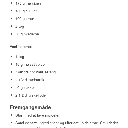
175 g marcipan
150 g sukker
100 g smør
2 æg
50 g hvedemel
Vaniljecreme:
1 æg
15 g majsstivelse
Korn fra 1/2 vaniljestang
2 1/2 dl sødmælk
40 g sukker
2 1/2 dl piskefløde
Fremgangsmåde
Start med at lave mørdejen.
Saml de tørre ingredienser og tilfør det kolde smør. Smuldr det