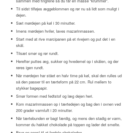
sammen med fingrene så du får en masse “krummer”.
Til sidst tilføjes æggeblommen og rør nu så lidt som muligt i
dejen.
Sæt mørdejen på køl i 30 minutter.
Imens mørdejen hviler, laves mazarinmassen.
Start med at rive marcipanen på et rivejern og put det i en
skål.
Tilsæt smør og rør rundt.
Herefter puttes æg, sukker og hvedemel op i skålen, og der
røres igen rundt.
Når mørdejen har stået en halv time på køl, skal den rulles ud
så den passer til en tærteform på 22 cm. Rul mellem to
stykker bagepapir.
Smør formen med fedtstof og læg dejen heri.
Kom mazarinmassen op i tærtedejen og bag den i ovnen ved
200 grader varmluft i 20 minutter.
Når tærtebunden er bagt færdig, og mens den stadig er varm,
kommer du hakket chokolade på toppen og lader det smelte.
Brug en pensl til at fordele chokoladen.