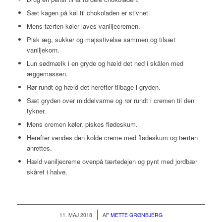
Sæt kagen på køl til chokoladen er stivnet.
Mens tærten køler laves vaniljecremen.
Pisk æg, sukker og majsstivelse sammen og tilsæt
vaniljekorn.
Lun sødmælk i en gryde og hæld det ned i skålen med
æggemassen.
Rør rundt og hæld det herefter tilbage i gryden.
Sæt gryden over middelvarme og rør rundt i cremen til den
tykner.
Mens cremen køler, piskes flødeskum.
Herefter vendes den kolde creme med flødeskum og tærten
anrettes.
Hæld vaniljecreme ovenpå tærtedejen og pynt med jordbær
skåret i halve.
/
11. MAJ 2018
AF
METTE GRØNBJERG