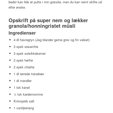
bedst kan lide at putte i min granola, men du kan nemt skifte ud
efter ønske.
Opskrift på super nem og lækker
granola/honningristet müsli
Ingredienser
4 dl havregryn (Jeg blander gerne grov og fin valset)
3 spsk sesamfrø
3 spsk solsikkekerner
2 spsk hørfrø
2 spsk chiafrø
1 dl tørrede tranebær
1 dl mandler
1 tsk kanel
½ tsk kardemomme
Knivspids salt
1 vaniljestang