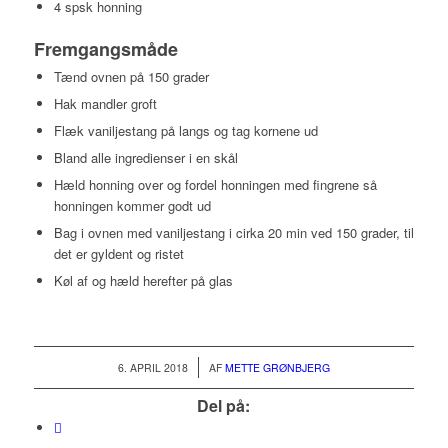
4 spsk honning
Fremgangsmåde
Tænd ovnen på 150 grader
Hak mandler groft
Flæk vaniljestang på langs og tag kornene ud
Bland alle ingredienser i en skål
Hæld honning over og fordel honningen med fingrene så
honningen kommer godt ud
Bag i ovnen med vaniljestang i cirka 20 min ved 150 grader, til
det er gyldent og ristet
Køl af og hæld herefter på glas
/
6. APRIL 2018
AF
METTE GRØNBJERG
Del på: