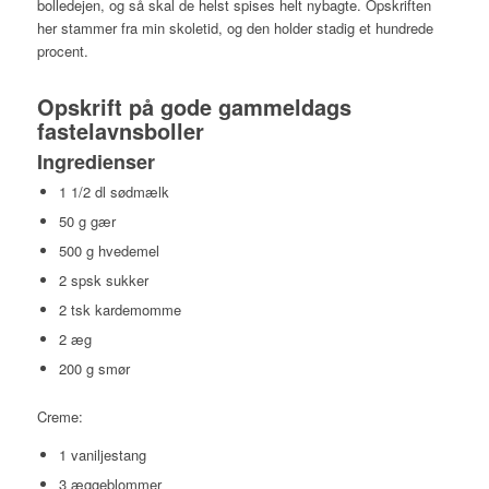
bolledejen, og så skal de helst spises helt nybagte. Opskriften
her stammer fra min skoletid, og den holder stadig et hundrede
procent.
Opskrift på gode gammeldags
fastelavnsboller
Ingredienser
1 1/2 dl sødmælk
50 g gær
500 g hvedemel
2 spsk sukker
2 tsk kardemomme
2 æg
200 g smør
Creme:
1 vaniljestang
3 æggeblommer