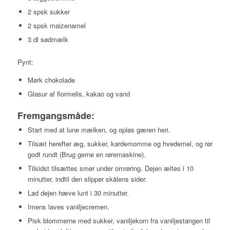
2 spsk sukker
2 spsk maizenamel
3 dl sødmælk
Pynt:
Mørk chokolade
Glasur af flormelis, kakao og vand
Fremgangsmåde:
Start med at lune mælken, og opløs gæren heri.
Tilsæt herefter æg, sukker, kardemomme og hvedemel, og rør
godt rundt (Brug gerne en røremaskine).
Tilsidst tilsættes smør under omrøring. Dejen æltes i 10
minutter, indtil den slipper skålens sider.
Lad dejen hæve lunt i 30 minutter.
Imens laves vaniljecremen.
Pisk blommerne med sukker, vaniljekorn fra vaniljestangen til