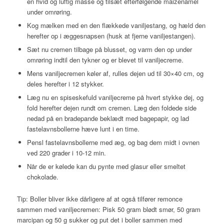
en hvid og luftig masse og tilsæt efterfølgende maizenamel
under omrøring.
Kog mælken med en den flækkede vaniljestang, og hæld den
herefter op i æggesnapsen (husk at fjerne vaniljestangen).
Sæt nu cremen tilbage på blusset, og varm den op under
omrøring indtil den tykner og er blevet til vaniljecreme.
Mens vaniljecremen køler af, rulles dejen ud til 30×40 cm, og
deles herefter i 12 stykker.
Læg nu en spiseskefuld vaniljecreme på hvert stykke dej, og
fold herefter dejen rundt om cremen. Læg den foldede side
nedad på en bradepande beklædt med bagepapir, og lad
fastelavnsbollerne hæve lunt i en time.
Pensl fastelavnsbollerne med æg, og bag dem midt i ovnen
ved 220 grader i 10-12 min.
Når de er kølede kan du pynte med glasur eller smeltet
chokolade.
Tip: Boller bliver ikke dårligere af at også tilfører remonce
sammen med vaniljecremen: Pisk 50 gram blødt smør, 50 gram
marcipan og 50 g sukker og put det i boller sammen med