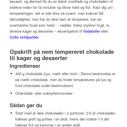
bevaret, og dermed får du en blank overflade og chokoladen vil
størkne inden for få minutter og bliver hård og flot. Kast dig ud i
tempereringen, det er slet ikke så svært, men kræver lidt
tålmodighed, men har du først lært at temperere, kan du
overtrække hvad som helst – nødder, friske stykker frugt, is,
diverse kager og desserter – eksempelvis til
flødeboller
eller
fyldte skildpadder.
Opskrift på nem tempereret chokolade
til kager og desserter
Ingredienser
400 g chokolade (Lys, mørk eller hvid – Denne beskrivelse er
på mørkt chokolade, men du finder temperaturen på lys og
hvid chokolade under beskrivelsen)
Chokolade- eller sukkertermometer
Sådan gør du
Start med at dele chokoladen i 2 portioner: 2/3 af chokoladen
hakkes groft og puttes i en skål, mens den sidste 1/3 del
hakkes fint og kommes i en anden skål.