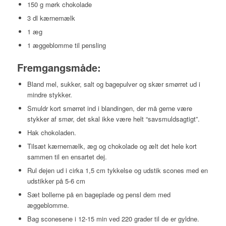
150 g mørk chokolade
3 dl kærnemælk
1 æg
1 æggeblomme til pensling
Fremgangsmåde:
Bland mel, sukker, salt og bagepulver og skær smørret ud i
mindre stykker.
Smuldr kort smørret ind i blandingen, der må gerne være
stykker af smør, det skal ikke være helt “savsmuldsagtigt”.
Hak chokoladen.
Tilsæt kærnemælk, æg og chokolade og ælt det hele kort
sammen til en ensartet dej.
Rul dejen ud i cirka 1,5 cm tykkelse og udstik scones med en
udstikker på 5-6 cm
Sæt bollerne på en bageplade og pensl dem med
æggeblomme.
Bag sconesene i 12-15 min ved 220 grader til de er gyldne.