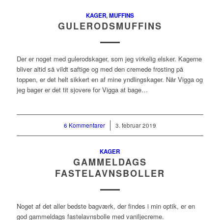
KAGER
,
MUFFINS
GULERODSMUFFINS
Der er noget med gulerodskager, som jeg virkelig elsker. Kagerne
bliver altid så vildt saftige og med den cremede frosting på
toppen, er det helt sikkert en af mine yndlingskager. Når Vigga og
jeg bager er det tit sjovere for Vigga at bage…
6 Kommentarer
/
3. februar 2019
KAGER
GAMMELDAGS
FASTELAVNSBOLLER
Noget af det aller bedste bagværk, der findes i min optik, er en
god gammeldags fastelavnsbolle med vaniljecreme.