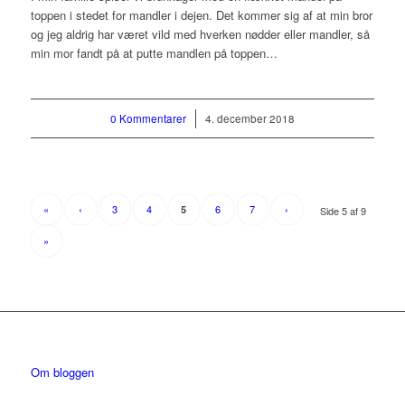
toppen i stedet for mandler i dejen. Det kommer sig af at min bror
og jeg aldrig har været vild med hverken nødder eller mandler, så
min mor fandt på at putte mandlen på toppen…
0 Kommentarer
/
4. december 2018
«
‹
3
4
6
7
›
5
Side 5 af 9
»
Om bloggen